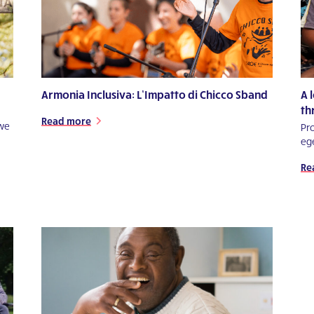
Armonia Inclusiva: L’Impatto di Chicco Sband
A 
th
Read more
 we
Pro
eg
Re