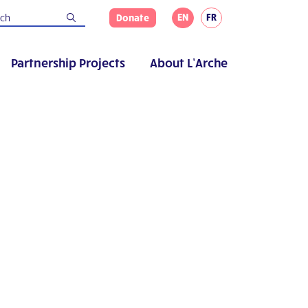
EN
FR
Donate
Partnership Projects
About L’Arche