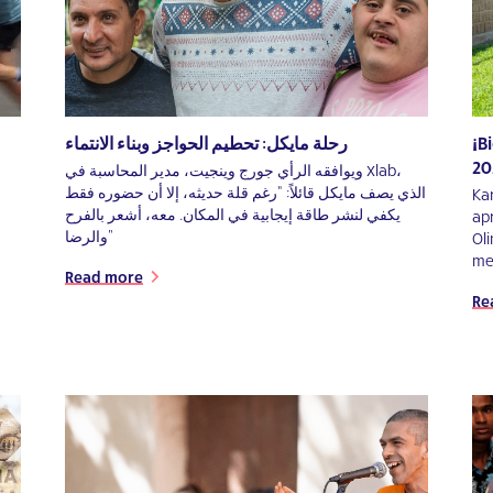
رحلة مايكل: تحطيم الحواجز وبناء الانتماء
¡B
20
ويوافقه الرأي جورج وينجيت، مدير المحاسبة في Xlab،
الذي يصف مايكل قائلاً: “رغم قلة حديثه، إلا أن حضوره فقط
Kar
يكفي لنشر طاقة إيجابية في المكان. معه، أشعر بالفرح
ap
والرضا”
Oli
me
Read more
Re