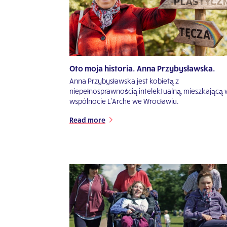
Oto moja historia. Anna Przybysławska.
Anna Przybysławska jest kobietą z
niepełnosprawnością intelektualną, mieszkającą
wspólnocie L'Arche we Wrocławiu.
Read more