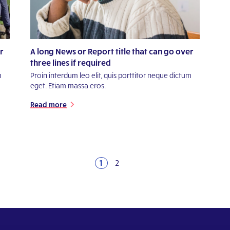
r
A long News or Report title that can go over
three lines if required
m
Proin interdum leo elit, quis porttitor neque dictum
eget. Etiam massa eros.
Read more
1
2
Next