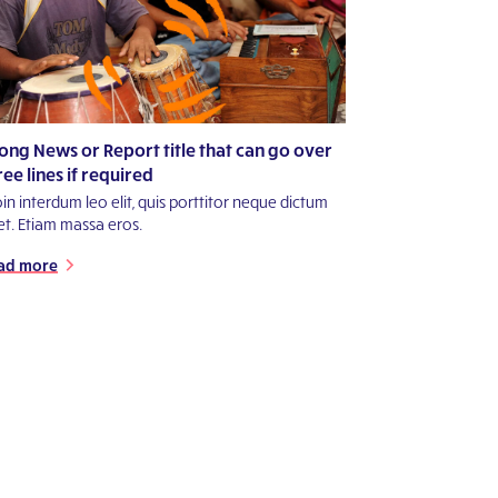
long News or Report title that can go over
ree lines if required
in interdum leo elit, quis porttitor neque dictum
et. Etiam massa eros.
ad more