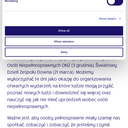
Marketing
niepełnosprawnych. Kiedyś mówiłam w radiu o tym,
jak ważne jest bycie dobrym dla siebie nawzajem.
Rozmawiam również z sąsiadującymi z nami
Show details
wspólnotami w szkołach i kościołach, aby
Allow all
opowiedzieć o życiu we wspólnocie L’Arche.
Allow selection
W ciągu roku są specjalne dni, w których świętuje się
osoby niepełnosprawne; Europejski Dzień
Deny
Niezależnego Życia (5 maja), Międzynarodowy Dzień
Osób Niepełnosprawnych ONZ (3 grudnia), Światowy
Dzień Zespołu Downa (21 marca). Możemy
wykorzystać te dni jako okazję do organizowania
otwartych wydarzeń, na które ludzie mogą przyjść,
poznać nowych ludzi i dowiedzieć się więcej oraz
nauczyć się, jak nie mieć uprzedzeń wobec osób
niepełnosprawnych.
Ważne jest, aby osoby pełnosprawne miały szansę nas
spotkać, zobaczyć i zobaczyć, że jesteśmy czymś