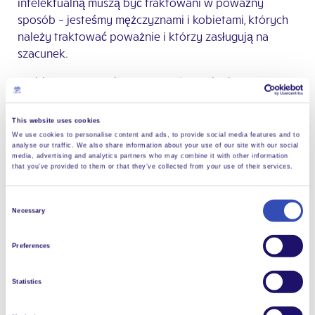
intelektualną muszą być traktowani w poważny
sposób – jesteśmy mężczyznami i kobietami, których
należy traktować poważnie i którzy zasługują na
szacunek.
Problem często polega na tym, że osoby bez
niepełnosprawności mają niewielką wiedzę na temat
niepełnosprawności. Nasza wspólnota pracuje nad
This website uses cookies
tym, aby to zmienić, pracując z dziećmi, studentami i
We use cookies to personalise content and ads, to provide social media features and to
dorosłymi, aby edukować ich na temat życia z
analyse our traffic. We also share information about your use of our site with our social
media, advertising and analytics partners who may combine it with other information
niepełnosprawnością intelektualną. Położenie kresu
that you’ve provided to them or that they’ve collected from your use of their services.
uprzedzeniom i zmiana sposobu, w jaki
społeczeństwo traktuje osoby niepełnosprawne, jest
Consent
Necessary
ważnym zadaniem.
Selection
Ważne jest, aby dzielić się naszymi doświadczeniami z
Preferences
osobami, które mają niewielką wiedzę na temat
niepełnosprawności. Często jestem zapraszana na
Statistics
konferencje, zgromadzenia i spotkania, na których
występuję jako przedstawicielka osób