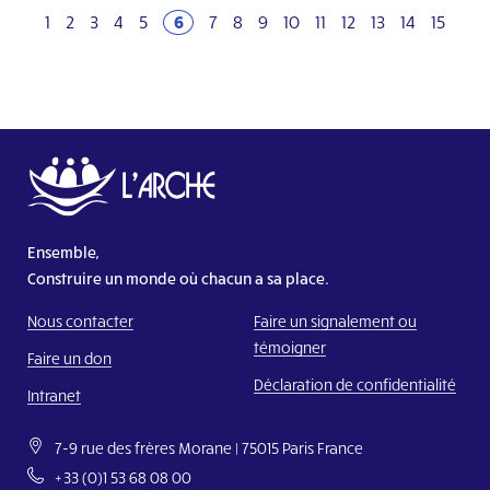
1
2
3
4
5
6
7
8
9
10
11
12
13
14
15
Ensemble,
Construire un monde où chacun a sa place.
Nous contacter
Faire un signalement ou
témoigner
Faire un don
Déclaration de confidentialité
Intranet
7-9 rue des frères Morane | 75015 Paris France
+33 (0)1 53 68 08 00