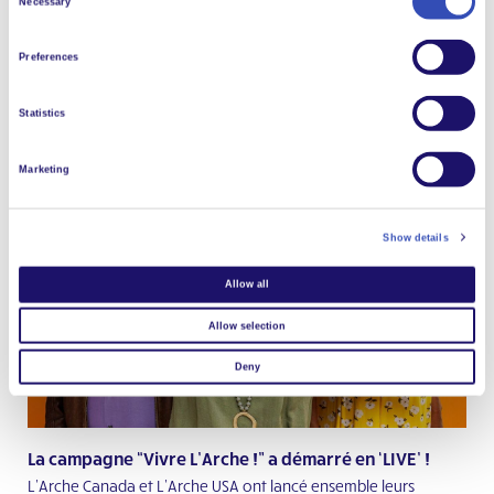
Necessary
38 chansons ou 38 danses?
Selection
Faites une chanson ou une danse avec L'Arche au Royaume-
Uni le 25 juin ! Mieux encore, pourquoi ne pas se faire
Preferences
sponsoriser pour 38 chansons ou 38 danses?
Statistics
Lire plus
Marketing
Show details
Allow all
Allow selection
Deny
La campagne “Vivre L’Arche !” a démarré en ‘LIVE’ !
L’Arche Canada et L’Arche USA ont lancé ensemble leurs