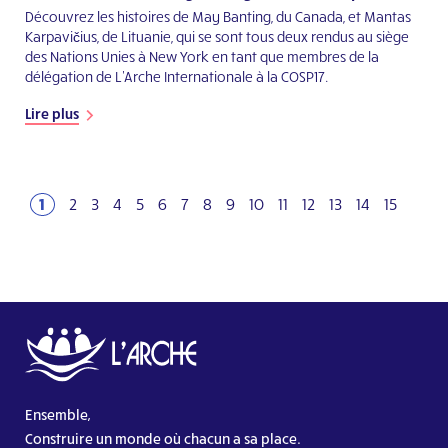
Découvrez les histoires de May Banting, du Canada, et Mantas
Karpavičius, de Lituanie, qui se sont tous deux rendus au siège
des Nations Unies à New York en tant que membres de la
délégation de L'Arche Internationale à la COSP17.
Lire plus
1
2
3
4
5
6
7
8
9
10
11
12
13
14
15
Ensemble,
Construire un monde où chacun a sa place.