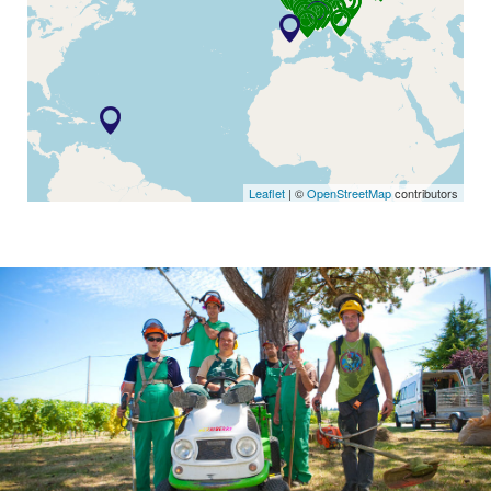
L’Arche d’Aigrefoin
Visitez le site Web
L’Arche à Reims
Visitez le site Web
L’Arche à Paris
Visitez le site Web
Leaflet
| ©
OpenStreetMap
contributors
L’Arche à Nancy
Visitez le site Web
L’Arche à Strasbourg
Visitez le site Web
L’Arche Wrocław
Visitez le site Web
Skupnost Barka
Visitez le site Web