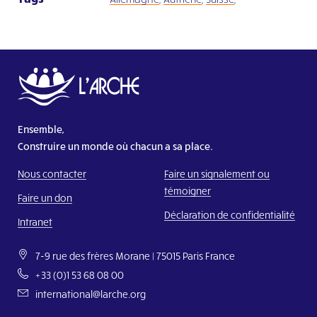
Il Chicco
Visitez le site Web
L’Arche Vilnius Community
Visitez le site Web
L’Arche Kaunas Community
Visitez le site Web
Ensemble,
Construire un monde où chacun a sa place.
De Ark Gouda
Nous contacter
Faire un signalement ou
Visitez le site Web
témoigner
Faire un don
Udruga Korablja – L’Arche Zagreb
Déclaration de confidentialité
Intranet
Visitez le site Web
7-9 rue des frères Morane | 75015 Paris France
L’Arche Benediktus
+33 (0)1 53 68 08 00
Visitez le site Web
international@larche.org
L’Arche Villa Vallila