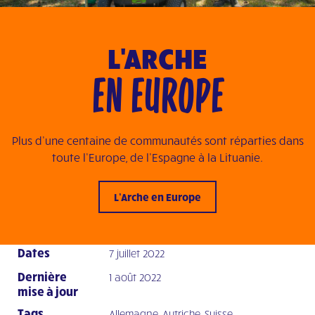
El Rusc
L'ARCHE
Visitez le site Web
EN EUROPE
Els Avets
Visitez le site Web
El Arca Madrid – Project
Plus d’une centaine de communautés sont réparties dans
Voir les détails
toute l’Europe, de l’Espagne à la Lituanie.
L’Arche Kovcheh
Visitez le site Web
L’Arche en Europe
L’Arche Ternopil
Voir les détails
Dates
7 juillet 2022
Dernière
1 août 2022
Arca Arcobaleno
mise à jour
Visitez le site Web
Tags
Allemagne
,
Autriche
,
Suisse
,