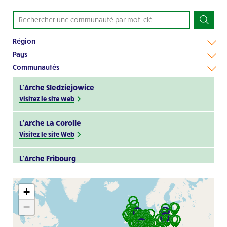
Région
Pays
Communautés
L’Arche Sledziejowice
Visitez le site Web
L’Arche La Corolle
Visitez le site Web
L’Arche Fribourg
Visitez le site Web
+
Arche Im Nauen
−
Visitez le site Web