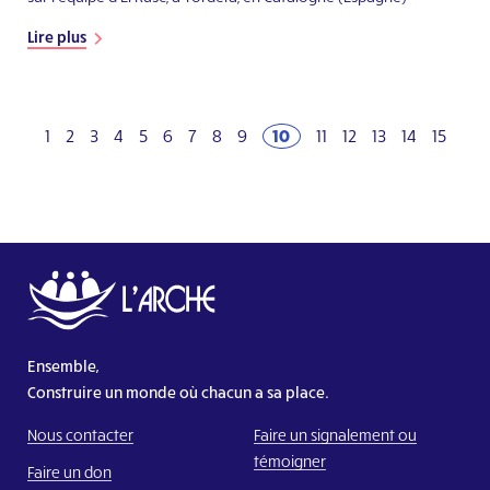
Lire plus
1
2
3
4
5
6
7
8
9
10
11
12
13
14
15
Ensemble,
Construire un monde où chacun a sa place.
Nous contacter
Faire un signalement ou
témoigner
Faire un don