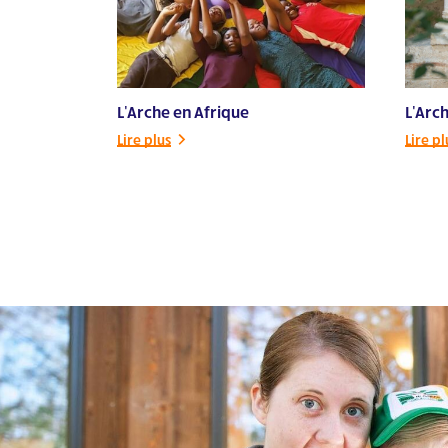
Visitez le site Web
L’Arche Comox Valley
Visitez le site Web
L'Arche en Afrique
L'Arch
L’Arche Daybreak Richmond Hill
Lire plus
Lire pl
Visitez le site Web
L’Arche de la Capitale-Nationale
Visitez le site Web
L’Arche Edmonton
Visitez le site Web
L’Arche Greater Vancouver
Visitez le site Web
L’Arche Hamilton
Visitez le site Web