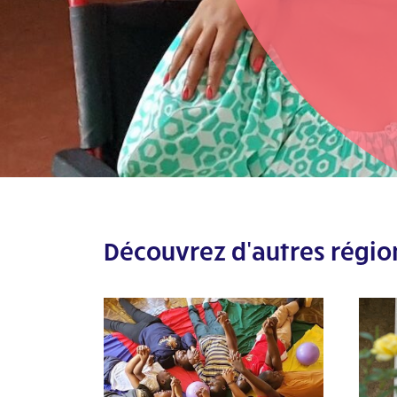
El Arca de República Dominicana
Voir les détails
El Arca Argentina
Visitez le site Web
Arca do Brasil
Visitez le site Web
Arca Sorocaba
Visitez le site Web
Découvrez d'autres régio
L’Arche Abitibi-Temiscamingue
Visitez le site Web
L’Arche Arnprior
Visitez le site Web
L’Arche Calgary