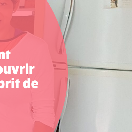
nt
ouvrir
prit de