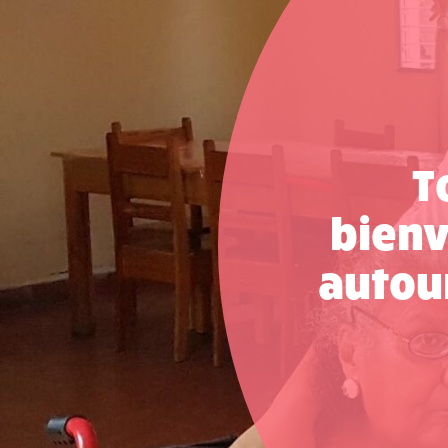
Visitez le site Web
L’Arche Avalon – Project
Visitez le site Web
L’Arche Fredericton – Project
Visitez le site Web
T
El Arca en Querétaro I.A.P.
Visitez le site Web
bienv
El Arca Choluteca
autour
Voir les détails
El Arca De Tegucigalpa
Visitez le site Web
El Arca de México I.A.P.
Visitez le site Web