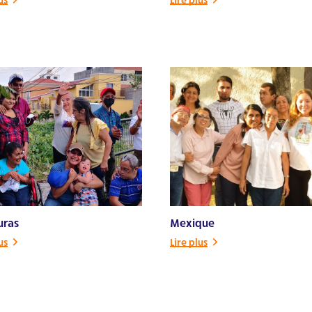
uras
Mexique
us
Lire plus