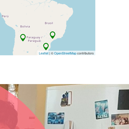
Leaflet
| ©
OpenStreetMap
contributors