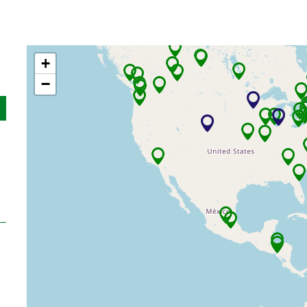
é
+
−