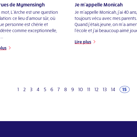
rues de Mymensingh
Je m’appelle Monicah
 mot, L’Arche est une question
Je m'appelle Monicah, j'ai 40 ans,
lation: ce lieu d’amour sûr, où
toujours vécu avec mes parents.
e personne est chérie et
Quand j'étais jeune, on m'a ame
idérée comme exceptionnelle,
l'école et j'ai beaucoup aimé joue
..
Lire plus
plus
Previous
1
2
3
4
5
6
7
8
9
10
11
12
13
14
15