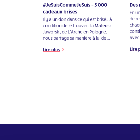
#JeSuisCommeJeSuis – 5 000
Des 
cadeaux brisés
En un
de re
Il y a un don dans ce qui est brisé… à
chaqu
condition de le trouver. Ici Mateusz
cons
Jaworski, de L’Arche en Pologne,
avec .
nous partage sa manière à lui de ...
Lire 
Lire plus