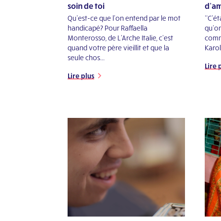
soin de toi
d’am
Qu'est-ce que l'on entend par le mot
‘‘C’é
handicapé? Pour Raffaella
qu’on
Monterosso, de L'Arche Italie, c’est
comm
quand votre père vieillit et que la
Karola
seule chos...
Lire 
Lire plus