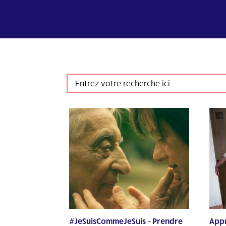
#JeSuisCommeJeSuis – Prendre
Appr