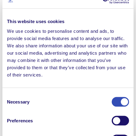
Identité
This website uses cookies
We use cookies to personalise content and ads, to
Ensemble, que nous ayons ou non un handicap
provide social media features and to analyse our traffic.
intellectuel, nous partageons notre vie dans des
We also share information about your use of our site with
communautés membres d’une fédération
our social media, advertising and analytics partners who
internationale. Les relations mutuelles et la confiance
may combine it with other information that you’ve
en Dieu sont au coeur de notre engagement. Nous
provided to them or that they’ve collected from your use
affirmons la valeur unique de chaque personne et
of their services.
notre besoin les uns des autres.
Mission
Consent
La mission de l’Arche partout dans le monde est de
Necessary
Selection
faire connaître le don des personnes avec un
handicap intellectuel, qui se révèle à travers des
Preferences
relations mutuelles, sources de transformation; de
développer un environnement communautaire qui