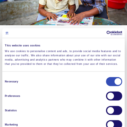
Où que vous viviez, vous pouvez faire un don en toute
This website uses cookies
sécurité.
We use cookies to personalise content and ads, to provide social media features and to
analyse our traffic. We also share information about your use of our site with our social
media, advertising and analytics partners who may combine it with other information
Pour toute question concernant les dons effectués
that you’ve provided to them or that they’ve collected from your use of their services.
directement via la Fondation L’Arche Internationale
basée en Europe, veuillez contacter
Consent
Necessary
partnerships@larche.org
Selection
Vous pouvez également faire un don via votre bureau
Preferences
national. Si vous résidez au Canada, en France, au
Royaume-Uni ou aux États-Unis, vous pouvez
Statistics
demander un reçu fiscal en passant par le site de
votre pays à l’aide des boutons ci-dessous.
Marketing