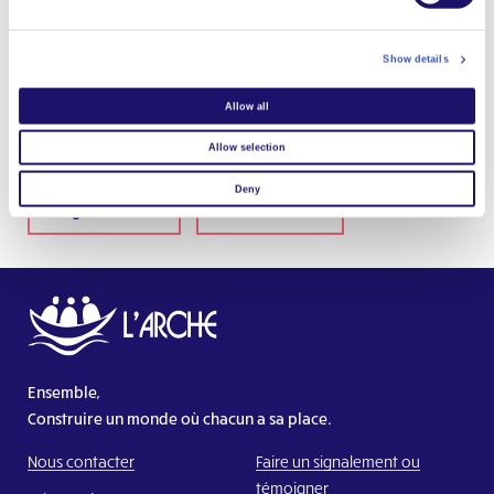
Les dons destinés à L’Arche Internationale seront
affectés à l’endroit où les besoins sont les plus
Show details
importants.
Allow all
France
Canada
Allow selection
Deny
Royaume-Uni
Etats-Unis
Ensemble,
Construire un monde où chacun a sa place.
Nous contacter
Faire un signalement ou
témoigner