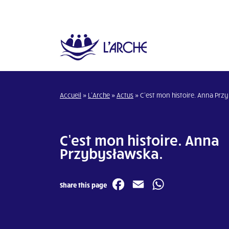
Accueil
»
L’Arche
»
Actus
»
C’est mon histoire. Anna Prz
C’est mon histoire. Anna
Przybysławska.
Facebook
Email
WhatsA
Share this page