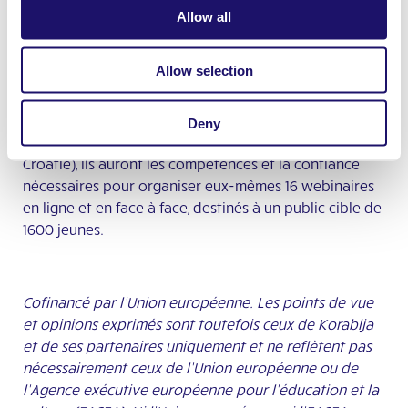
L’objectif du projet est de combattre la discrimination
Allow all
et la passivité citoyenne grâce à une participation
croissante des jeunes : chacun des 24 jeunes
Allow selection
travailleurs – avec ou sans handicap – recevra une
formation transnationale en renforcement de
capacités. Une fois qu’ils auront terminé les 4 modules
Deny
de formation (y compris une session en présentiel en
Croatie), ils auront les compétences et la confiance
nécessaires pour organiser eux-mêmes 16 webinaires
en ligne et en face à face, destinés à un public cible de
1600 jeunes.
Cofinancé par l’Union européenne. Les points de vue
et opinions exprimés sont toutefois ceux de Korablja
et de ses partenaires uniquement et ne reflètent pas
nécessairement ceux de l’Union européenne ou de
l’Agence exécutive européenne pour l’éducation et la