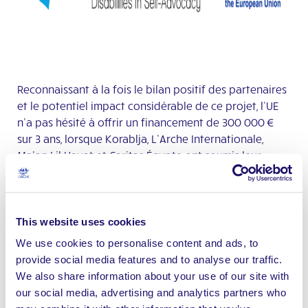
Reconnaissant à la fois le bilan positif des partenaires
et le potentiel impact considérable de ce projet, l’UE
n’a pas hésité à offrir un financement de 300 000 €
sur 3 ans, lorsque Korablja, L’Arche Internationale,
Ma’an Lil Hayat et Caritas Égypte ont soumis leur
candidature conjointe.
Le porte-parole de Korablja, Miron Perić, a souligné la
nouveauté et l’ambition du projet : « Nous sommes
This website uses cookies
ravis que l’UE ait reconnu la valeur de ce projet
We use cookies to personalise content and ads, to
progressiste. Dans un contexte de forte concurrence
provide social media features and to analyse our traffic.
entre plus de cent projets, TwidSA fait partie des 14
We also share information about your use of our site with
projets les mieux notés qui ont reçu un financement
our social media, advertising and analytics partners who
de l’UE. Ce qui distingue ce projet passionnant, c’est la