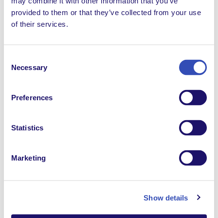
may combine it with other information that you’ve
combinaison de quatre ingrédients clés pour un
provided to them or that they’ve collected from your use
succès durable : un bilan exceptionnel de changement
of their services.
avéré, une solide collaboration interculturelle entre
des partenaires de confiance, et l’imagination sans
limites des jeunes participants au projet.
Consent
Necessary
Selection
Preferences
Statistics
Marketing
Capture d'écran de la première session
Show details