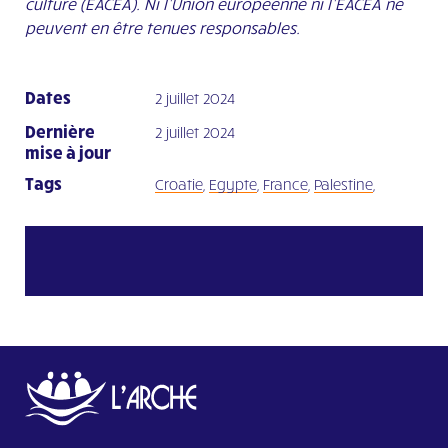
culture (EACEA). Ni l’Union européenne ni l’EACEA ne
peuvent en être tenues responsables.
Dates
2 juillet 2024
Dernière
2 juillet 2024
mise à jour
Tags
Croatie
,
Egypte
,
France
,
Palestine
,