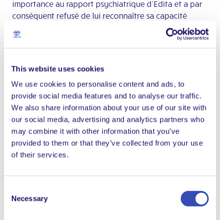
importance au rapport psychiatrique d’Edita et a par
conséquent refusé de lui reconnaître sa capacité
juridique. En colère face à l’injustice de cette décision,
un an plus tard, ils ont fait appel. Résultat : décision
confirmée.
This website uses cookies
Mais, nullement découragés par ce revers, Edita et
Gedas ont changé de stratégie. Ils ont réuni une
We use cookies to personalise content and ads, to
équipe de campagne beaucoup plus solide : Saulius
provide social media features and to analyse our traffic.
Dambrauskas, avocat spécialisé dans la défense des
We also share information about your use of our site with
droits humains, Indrė Jaugėlaitė, spécialiste du soutien
our social media, advertising and analytics partners who
à la prise de décisions et le professeur Jonas Ruškus,
may combine it with other information that you’ve
membre du conseil d’administration de L’Arche, qui a
provided to them or that they’ve collected from your use
siégé au Comité des Nations Unies sur la Convention
of their services.
relative aux droits des personnes handicapées.
Chacun allait jouer un rôle essentiel pour renverser la
décision. Le processus a été difficile. Soutenue par
Consent
Necessary
Indre, Edita a décidé « c’est mon année de courage ».
Selection
Des encouragements quotidiens provenaient de