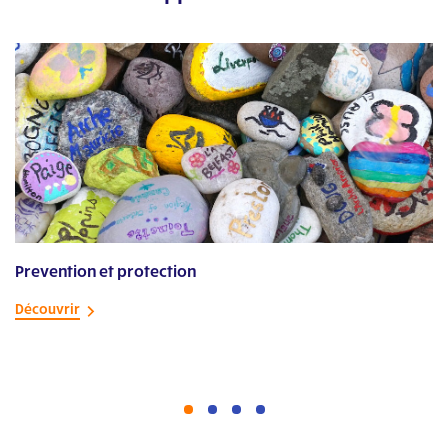
Prevention et protection
Tr
Découvrir
Dé