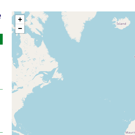
é
+
−