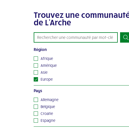
Trouvez une communaut
de L'Arche
Région
Afrique
Amérique
Asie
Europe
Océanie
Pays
Allemagne
Belgique
Croatie
Espagne
France