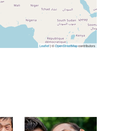
Leaflet
| ©
OpenStreetMap
contributors