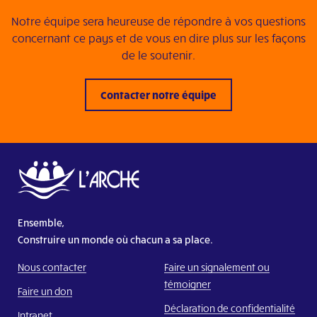
Visitez le site Web
Notre équipe sera heureuse de répondre à vos questions
L’Arche Benediktus
concernant ce pays et de vous en dire plus sur les façons
Visitez le site Web
de le soutenir.
L’Arche Villa Vallila
Contacter notre équipe
Visitez le site Web
De Ark – Gem. Moerkerke-Brugge vzw
Visitez le site Web
De Ark Antwerpen
Visitez le site Web
Ensemble,
De Ark Gent vzw
Construire un monde où chacun a sa place.
Visitez le site Web
Nous contacter
Faire un signalement ou
L’Arche Aywaille
témoigner
Faire un don
Visitez le site Web
Déclaration de confidentialité
Intranet