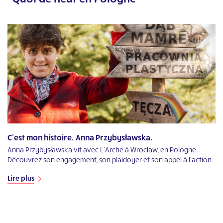
C’est mon histoire. Anna Przybysławska.
Ku
Anna Przybysławska vit avec L’Arche à Wrocław, en Pologne.
Po
Découvrez son engagement, son plaidoyer et son appel à l’action.
d'
ju
Lire plus
Li