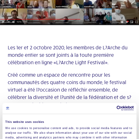
Les 1er et 2 octobre 2020, les membres de L?Arche du
monde entier se sont joints à la toute première
célébration en ligne «L?Arche Light Festival».
Créé comme un espace de rencontre pour les
communautés des quatre coins du monde, le festival
virtuel a été l?occasion de réfléchir ensemble, de
célébrer la diversité et l?unité de la fédération et de s?
amuser malgré les restrictions que nous sommes
nombreux à subir.
This website uses cookies
À un moment du festival, plus de 340 écrans y étaient
We use cookies to personalise content and ads, to provide social media features and to
connectés. Stacy Cates-Carney, vice-responsable
analyse our traffic. We also share information about your use of our site with our social
media, advertising and analytics partners who may combine it with other information