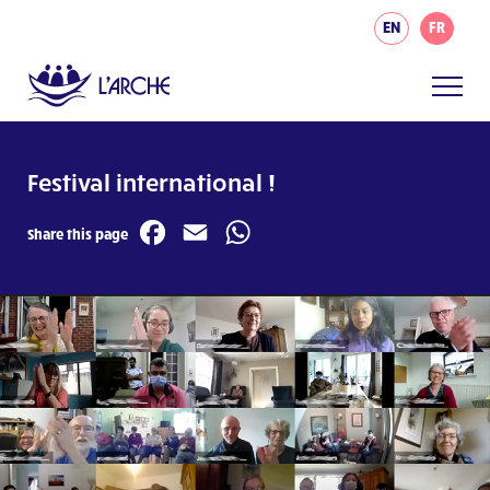
EN
FR
Festival international !
Facebook
Email
WhatsApp
Share this page