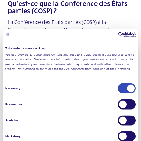
Qu’est-ce que la Conférence des États
parties (COSP) ?
La Conférence des États parties (COSP) à la
Convention des Nations Unies relative aux droits des
personnes handicapées (CDPH) rassemble des
personnes en situation de handicap, leurs familles et
This website uses cookies
amis, des professionnels du soutien, des organisations,
We use cookies to personalise content and ads, to provide social media features and to
ainsi que des représentants des gouvernements et de
analyse our traffic. We also share information about your use of our site with our social
media, advertising and analytics partners who may combine it with other information
l’ONU pour un dialogue et une action commune.
that you’ve provided to them or that they’ve collected from your use of their services.
Elle est centrée sur la CDPH, qui est l’accord
Consent
international visant à garantir la dignité, les droits,
Necessary
Selection
l’inclusion sociale pleine et entière et les opportunités
pour les personnes en situation de handicap.
Preferences
Le thème de cette année est particulièrement
Statistics
significatif :
La CDPH à 20 ans : célébrer et consolider les
Marketing