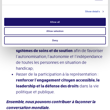
réalisations tout en façonnant la prochaine étape de
sa mise en œuvre dans un monde en changement
Show details
avec un accent particulier sur trois sous-thèmes :
Allow all
Créer un
monde exempt d’exploitation, de
Allow selection
violence et de maltraitance
pour toutes les
personnes en situation de handicap;
Deny
Bâtir des sociétés résilientes en
renforçant les
systèmes de soins et de soutien
afin de favoriser
l’autonomisation, l’autonomie et l’indépendance
de toutes les personnes en situation de
handicap;
Passer de la participation à la représentation :
renforcer l’engagement citoyen accessible, le
leadership et la défense des droits
dans la vie
politique et publique.
Ensemble, nous pouvons contribuer à façonner la
conversation mondiale.