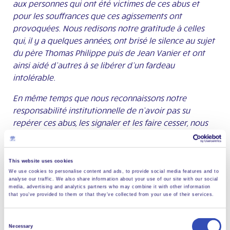
aux personnes qui ont été victimes de ces abus et
pour les souffrances que ces agissements ont
provoquées. Nous redisons notre gratitude à celles
qui, il y a quelques années, ont brisé le silence au sujet
du père Thomas Philippe puis de Jean Vanier et ont
ainsi aidé d’autres à se libérer d’un fardeau
intolérable.
En même temps que nous reconnaissons notre
responsabilité institutionnelle de n’avoir pas su
repérer ces abus, les signaler et les faire cesser, nous
ressentons l’adhésion de notre fondateur aux
doctrines de Thomas Philippe et la reproduction de
ses pratiques, leur dissimulation et les mensonges qui
This website uses cookies
s’y rapportent, comme un grave abus de confiance à
We use cookies to personalise content and ads, to provide social media features and to
analyse our traffic. We also share information about your use of our site with our social
l’égard de L’Arche et de ses membres. »
media, advertising and analytics partners who may combine it with other information
that you’ve provided to them or that they’ve collected from your use of their services.
Les responsables de L’Arche Internationale ajoutaient
: «
Ce qui justifie L’Arche, ce n’est pas son fondateur,
Consent
Necessary
mais la vie de ses membres, avec et sans handicap, au