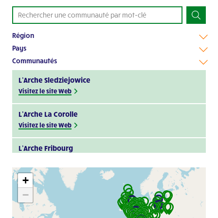
Région
Pays
Communautés
L’Arche Sledziejowice
Visitez le site Web
L’Arche La Corolle
Visitez le site Web
L’Arche Fribourg
Visitez le site Web
+
Arche Im Nauen
−
Visitez le site Web
L’Arche d’Aigrefoin