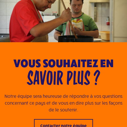
Il Chicco
Visitez le site Web
L’Arche Vilnius Community
Visitez le site Web
L’Arche Kaunas Community
Visitez le site Web
VOUS SOUHAITEZ EN
De Ark Gouda
Visitez le site Web
SAVOIR PLUS ?
Udruga Korablja – L’Arche Zagreb
Visitez le site Web
Notre équipe sera heureuse de répondre à vos questions
L’Arche Benediktus
concernant ce pays et de vous en dire plus sur les façons
Visitez le site Web
de le soutenir.
L’Arche Villa Vallila
Contacter notre équipe