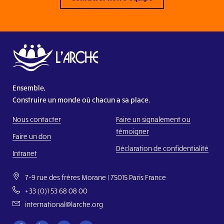
Visitez le site Web
De Ark – Gem. Moerkerke-Brugge vzw
Visitez le site Web
De Ark Antwerpen
Visitez le site Web
Ensemble,
De Ark Gent vzw
Construire un monde où chacun a sa place.
Visitez le site Web
Nous contacter
Faire un signalement ou
L’Arche Aywaille
témoigner
Faire un don
Visitez le site Web
Déclaration de confidentialité
Intranet
L’Arche Bruxelles
7-9 rue des frères Morane | 75015 Paris France
Visitez le site Web
+33 (0)1 53 68 08 00
L’Arche Communauté de Bierges ASBL
international@larche.org
Visitez le site Web