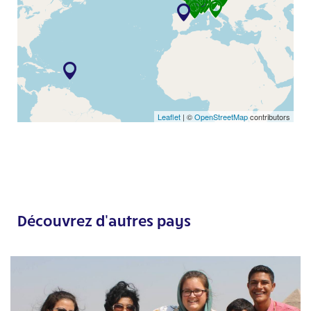
Visitez le site Web
L’Arche à Reims
Visitez le site Web
L’Arche à Paris
Visitez le site Web
Leaflet
| ©
OpenStreetMap
contributors
L’Arche à Nancy
Visitez le site Web
L’Arche à Strasbourg
Visitez le site Web
Découvrez d'autres pays
L’Arche Wrocław
Visitez le site Web
Skupnost Barka
Visitez le site Web