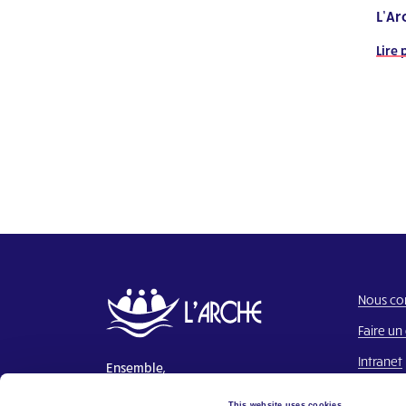
L’Ar
Lire 
Nous co
Faire un
Intranet
Ensemble,
Construire un monde où chacun a
This website uses cookies