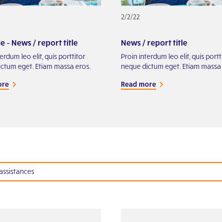
2/2/22
 – News / report title
News / report title
erdum leo elit, quis porttitor
Proin interdum leo elit, quis portt
ctum eget. Etiam massa eros.
neque dictum eget. Etiam massa 
ore
Read more