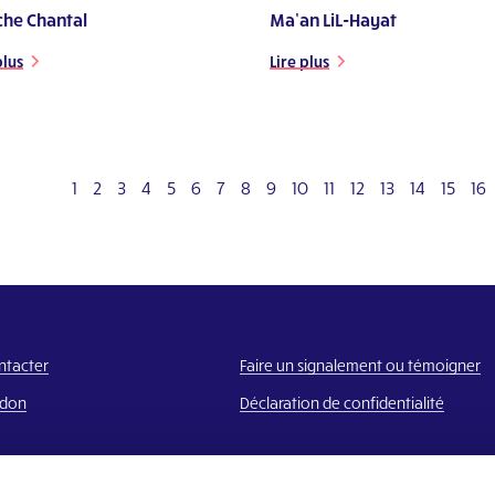
che Chantal
Ma’an LiL-Hayat
plus
Lire plus
Previous
1
2
3
4
5
6
7
8
9
10
11
12
13
14
15
16
ntacter
Faire un signalement ou témoigner
 don
Déclaration de confidentialité