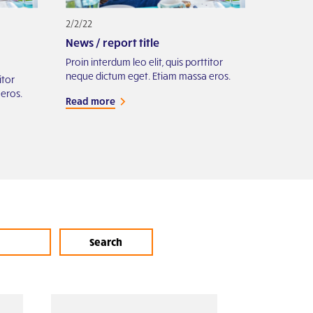
2/2/22
News / report title
Proin interdum leo elit, quis porttitor
neque dictum eget. Etiam massa eros.
itor
eros.
Read more