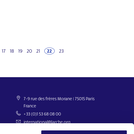
17
18
19
20
21
22
23
Next
7-9 rue des frères Morane | 75015 Paris
France
+33 (0)1 53 68 08 00
international@larche.org