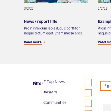
3/2/22
2/2/22
News / report title
Example
Proin interdum leo elit, quis porttitor
Proin int
neque dictum eget. Etiam massa eros.
neque di
Read more
Read m
# Top News
Filter
#AsIAm
Communities