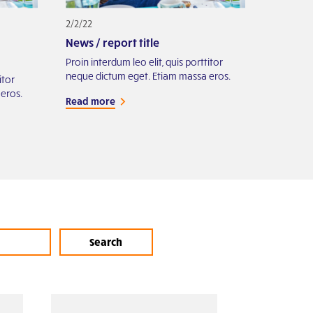
2/2/22
News / report title
Proin interdum leo elit, quis porttitor
neque dictum eget. Etiam massa eros.
itor
eros.
Read more