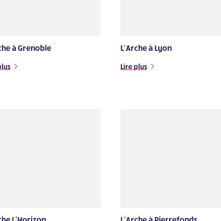
che à Grenoble
L’Arche à Lyon
plus
Lire plus
che L’Horizon
L’Arche à Pierrefonds