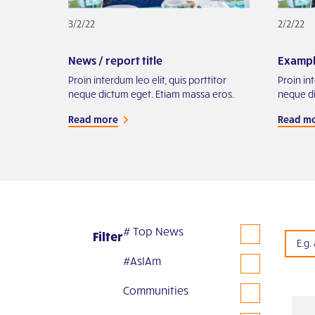
3/2/22
2/2/22
News / report title
Example
Proin interdum leo elit, quis porttitor
Proin int
neque dictum eget. Etiam massa eros.
neque di
Read more
Read m
# Top News
Filter
#AsIAm
Communities