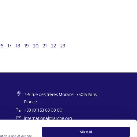
16
17
18
19
20
21
22
23
Next
7-9 rue des frères Morane | 75015 Paris
France
+33 (0)1 53 68 08 00
international@larche.org
Allow all
ut your use of our site