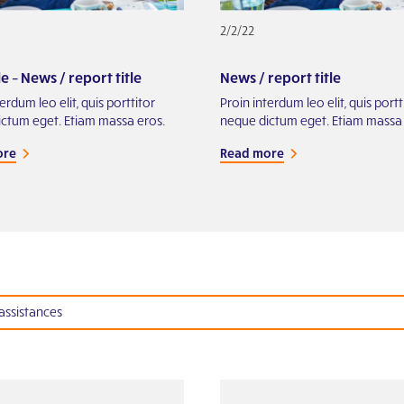
2/2/22
 – News / report title
News / report title
erdum leo elit, quis porttitor
Proin interdum leo elit, quis portt
ctum eget. Etiam massa eros.
neque dictum eget. Etiam massa 
ore
Read more