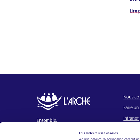
Lire 
Nous co
Faire un
Intranet
Ensemble,
Construire un monde où chacun a
This website uses cookies
sa place.
We use cookies to personalise content and