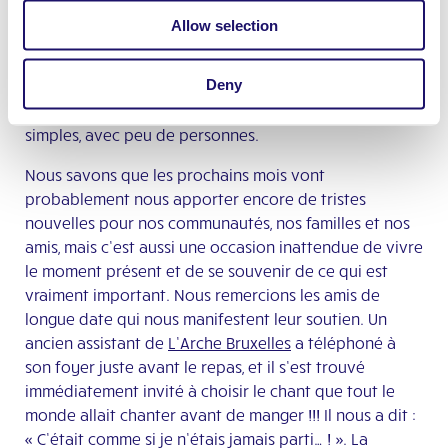
Malheureusement, la vie est très dure pour certaines
Allow selection
communautés : cinq membres des communautés dans
la région de l’
Oise
, en France, sont morts à cause du
Deny
virus, et les mesures de restriction en vigueur ne
permettent que des cérémonies d’obsèques très
simples, avec peu de personnes.
Nous savons que les prochains mois vont
probablement nous apporter encore de tristes
nouvelles pour nos communautés, nos familles et nos
amis, mais c’est aussi une occasion inattendue de vivre
le moment présent et de se souvenir de ce qui est
vraiment important. Nous remercions les amis de
longue date qui nous manifestent leur soutien. Un
ancien assistant de
L’Arche Bruxelles
a téléphoné à
son foyer juste avant le repas, et il s’est trouvé
immédiatement invité à choisir le chant que tout le
monde allait chanter avant de manger !!! Il nous a dit :
« C’était comme si je n’étais jamais parti… ! ». La