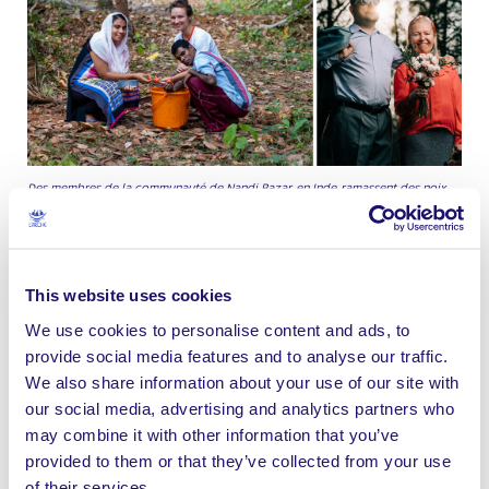
Des membres de la communauté de Nandi Bazar, en Inde, ramassent des noix
de cajou. / L’Arche en Pologne lors d’une séance photos façon ‘Vogue’ !
Messages de sécurité et d’espoir
This website uses cookies
Bien sûr, la vie a été bouleversée dans toutes les
We use cookies to personalise content and ads, to
communautés, mais ce qui ne change pas, c’est l’esprit
provide social media features and to analyse our traffic.
de solidarité dont les membres font preuve, entre eux
We also share information about your use of our site with
et avec l’ensemble de la Fédération.
our social media, advertising and analytics partners who
Pourtant, la distanciation sociale veut bien dire qu’il
may combine it with other information that you’ve
n’est plus si facile de parler à nos voisins, mais tous les
provided to them or that they’ve collected from your use
arcs-en-ciel à nos fenêtres leur montrent que nous
of their services.