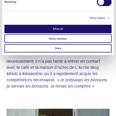
Handicap à la
Fondation
‘2030 Development
’ :
«
P
our
Marketing
les
personnes
en
situation de handicap,
trouver
un
emploi
est
crucial. Le premier impact
positif
touche
Show details
l
eur
confiance
en
soi et
le
ur
sentiment
d’appartenir
à
la société. »
Allow all
C’est donc dans cet environnement culturel en
Allow selection
mutation que Michael est parti à la recherche d’un
Deny
nouveau départ.
Heureusement, il n’a pas tardé à entrer en contact
avec le café et la maison d’hôtes de L’Arche Mog
AlHob à Alexandrie, où il a rapidement acquis les
compétences nécessaires :
« Je préparais les boissons,
je servais les boissons. Je tenais les comptes. »