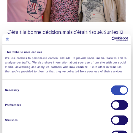
C’était la bonne décision, mais c’était risqué. Sur les 12
millions de personnes en situation de handicap en
Egypte, un très petit nombre
ont un emploi
.
La
stigmatisation sociale du handicap est très forte. Dans
This website uses cookies
We use cookies to personalise content and ads, to provide social media features and to
certains endroits, c’est interprété comme un châtiment
analyse our traffic. We also share information about your use of our site with our social
divin, et la personne est vue comme portant malheur.
media, advertising and analytics partners who may combine it with other information
that you’ve provided to them or that they’ve collected from your use of their services.
Un
rapport publié en 2010 indiqu
e
que
, par gêne,
l’entourage cache souvent à leurs voisins les membres
Consent
de la famille qui sont handicapés.
Et l
a situation est
Necessary
Selection
pire pour les femmes, à tous points de vue.
Preferences
Mais, dans un pays
tourné
vers
l’avenir
, la société
égyptienne
était
également
témoin
d’un
mouvement
Statistics
croissant
visant
à
modifier
la
perception
handicap. Dr.
Elsaye
d
Shaaban
est
le
président
du
Comité
sur le