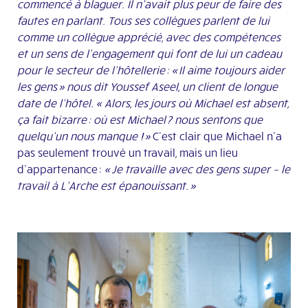
commencé à
blaguer
. Il
n’avait plus peur
de faire des
fautes en parlant
.
Tous ses collègues parlent de lui
comme un collègue apprécié, avec des compétences
et un sens de l’engagement qui font de lui un cadeau
pour le secteur de l’
hôtellerie
:
« Il aime toujours aider
les gens
» nous dit Youssef
Aseel
, un client de longue
date de l’hôtel.
«
Alors, les jours où Michael est absent,
ça fait bizarre : où est Michael ? nous sentons que
quelqu’un
nous
manque
! »
C’est clair que Michael
n’
a
pas
seulement
trouvé
un travail, mais un lieu
d’appartenance :
«
J
e travaille avec des gens super – le
travail à L’Arche est épanouissant. »