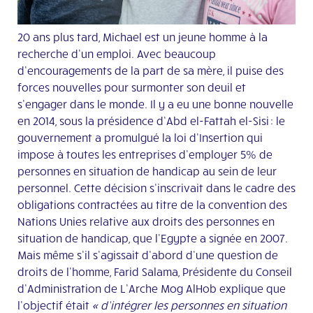
20 ans plus tard, Michael est un jeune homme à la
recherche d’un emploi. Avec beaucoup
d’encouragement
s
de la part de sa mère,
il
puise
des
forces nouvelles pour surmonter son deuil et
s’engager dans le monde. Il y a eu une bonne nouvelle
en 2014, sous l
a présidence d’
Abd
el-Fattah el-
Sisi
: le
gouvernement a promulgué la loi d’Insertion qui
impose à toutes les entreprises d’employer 5%
de
personnes en situation de handicap au sein de leur
personnel.
Cette décision s’inscri
vai
t dans le cadre des
obligations contractées au titre de la convention des
Nations Unies relative aux droits des personnes en
situation de handicap, que l’Egypte a signée en 2007.
Mais
même s’il
s’agi
ssait d’abord
d’une question de
droits de l’homme, Farid Salama, Présidente du Conseil
d’Administration de L’Arche
Mog
AlHob
explique que
l’objectif était
« d’intégrer les personnes en situation