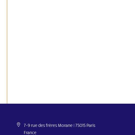
7-9 rue des frères Morane | 75015 Paris
France