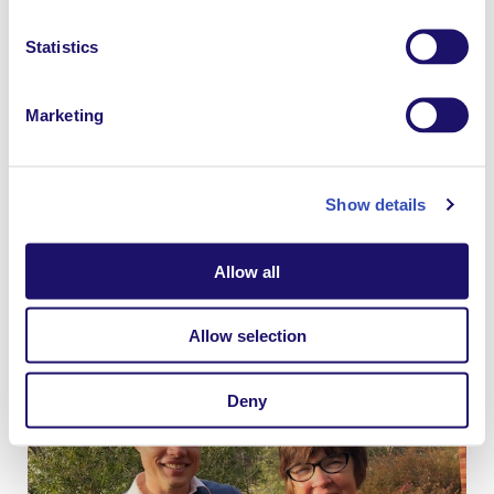
Statistics
Marketing
Show details
«Anne est très ouverte et courageuse par rapport à
son propre handicap et à la façon dont elle a toujours
Allow all
surmonté l’anxiété tout au long de sa vie et elle
encourage les autres à faire de même» nous dit
Brendan.
Allow selection
Deny