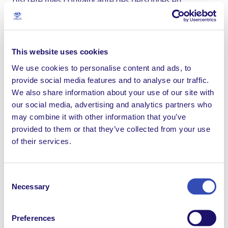
discrète mais convaincante des personnes en
situation de handicap intellectuel.»
Anne n’en est pas à sa première remise de
récompenses, car elle a obtenu de nombreuses
This website uses cookies
médailles lorsqu’elle représentait l’Australie aux Jeux
We use cookies to personalise content and ads, to
paralympiques et aux Championnats du monde pour
provide social media features and to analyse our traffic.
les personnes ayant un handicap. Mais ce dont elle est
We also share information about your use of our site with
la plus fière, c’est le Prix de l’inclusion qu’elle a reçu en
our social media, advertising and analytics partners who
2017, remis par le Ministre en chef du Territoire de la
may combine it with other information that you’ve
capitale australienne. Ceci est une reconnaissance de
provided to them or that they’ve collected from your use
son engagement à aider les autres, à la fois à travers
of their services.
l’accompagnement de jeunes ayant un handicap et la
formation d’innombrables aidants qu’elle a assurée
depuis son arrivée dans la communauté en 1982.
Consent
Necessary
Selection
Preferences