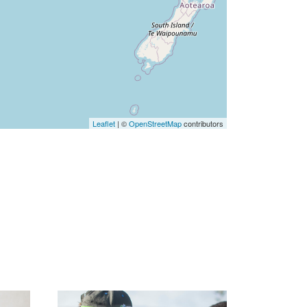
Leaflet
| ©
OpenStreetMap
contributors