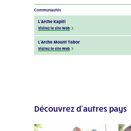
Communautés
L’Arche Kapiti
Visitez le site Web
L’Arche Mount Tabor
Visitez le site Web
L’Arche Perth Project
Visitez le site Web
L’Arche Bendigo
Voir les détails
L’Arche Hobart (Beni-Abbes)
Découvrez d'autres pays
Voir les détails
L’Arche Brisbane
Visitez le site Web