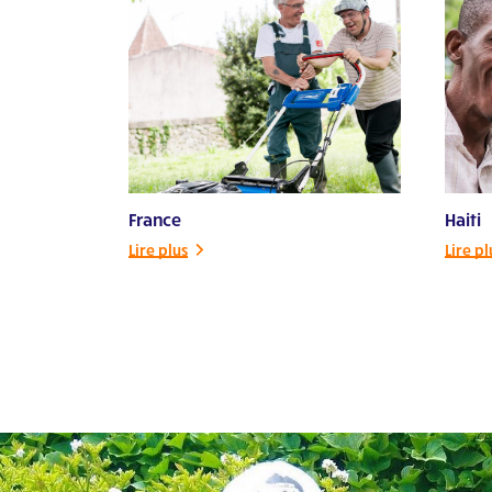
L’Arche Melbourne
Visitez le site Web
L’Arche NSW
Visitez le site Web
Project – L’Arche Adelaide
France
Haiti
Visitez le site Web
Lire plus
Lire pl