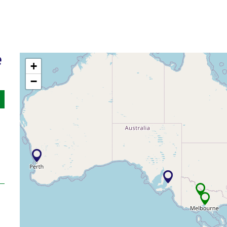
é
+
−