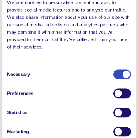
We use cookies to personalise content and ads, to
Le 22 décembre, De Ark Haarlem a marqué cette
provide social media features and to analyse our traffic.
période de transition par un échange de souvenirs et
We also share information about your use of our site with
un partage de pensées et de sentiments. En utilisant la
our social media, advertising and analytics partners who
métaphore biblique de l’arche, les membres ont
may combine it with other information that you’ve
imaginé s’avancer vers l’inconnu : certains débarquant
provided to them or that they’ve collected from your use
sur le quai, d’autres montant dans un nouveau bateau,
of their services.
tandis que la lumière d’un cierge pascal brillait
intensément pour éclairer le chemin à venir.
Consent
Necessary
Selection
Preferences
Statistics
Marketing