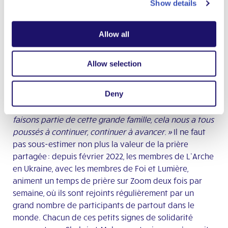
Show details
soutien pour continuer à avancer, il en va de même
pour les communautés vulnérables. En s’appuyant sur
son expérience, L’Arche a immédiatement mis en place
Allow all
des équipes de soutien d’urgence pour l’Ukraine et la
Palestine. Mahera explique quelle différence cela
Allow selection
produit :
« La campagne de solidarité que L’Arche a
lancée ne nous a pas seulement aidés financièrement,
Deny
mais aussi émotionnellement et psychologiquement ;
de sentir que nous ne sommes pas seuls, que nous
faisons partie de cette grande famille, cela nous a tous
poussés à continuer, continuer à avancer. »
Il ne faut
pas sous-estimer non plus la valeur de la prière
partagée : depuis février 2022, les membres de L’Arche
en Ukraine, avec les membres de Foi et Lumière,
animent un temps de prière sur Zoom deux fois par
semaine, où ils sont rejoints régulièrement par un
grand nombre de participants de partout dans le
monde. Chacun de ces petits signes de solidarité